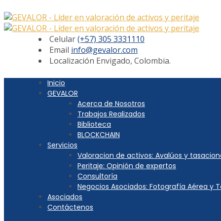
Celular
(+57) 305 3331110
Email
info@gevalor.com
Localización
Envigado, Colombia.
Inicio
GEVALOR
Acerca de Nosotros
Trabajos Realizados
Biblioteca
BLOCKCHAIN
Servicios
Valoracion de activos: Avalúos y tasacion
Peritaje: Opinión de expertos
Consultoría
Negocios Asociados: Fotografía Aérea y 
Asociados
Contáctenos