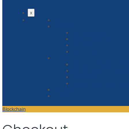
x
Inicio
GEVALOR
Acerca de Nosotros
Trabajos Realizados
Biblioteca
BLOCKCHAIN
Servicios
Valoracion de activos: Ava
Peritaje: Opinión de exper
Consultoría
Negocios Asociados: Fotog
Asociados
Contáctenos
Blockchain